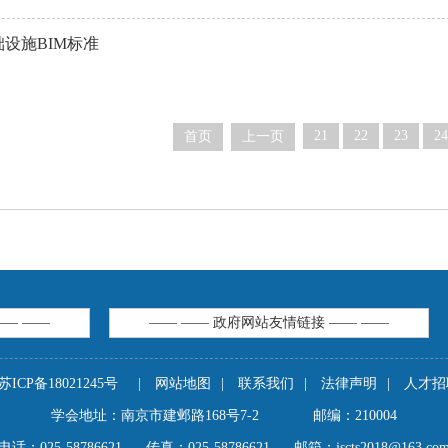
设施BIM标准
21
22
23
24
首页
上一页
—— ——
—— —— 政府网站友情链接 —— ——
苏ICP备18021245号
|
网站地图
|
联系我们
|
法律声明
|
人才招
学会地址：南京市建邺路168号7-2
邮编：210004
电话：025-58786621
传真：025-58786621
邮箱：jscts2018@163.co