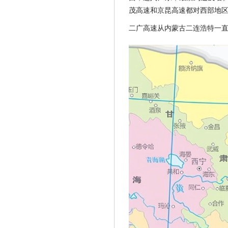
茂高速和京昆高速都对西部地
二广高速从内蒙古二连浩特一